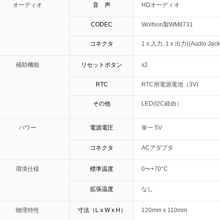
オーディオ
音 声
HDオーディオ
CODEC
Wolfson製WM8731
コネクタ
1 x 入力, 1 x 出力((Audio Jack
補助機能
リセットボタン
x2
RTC
RTC用電源電池（3V)
その他
LED(I2C経由）
パワー
電源電圧
単一 5V
コネクタ
ACアダプタ
環境仕様
標準温度
0〜+70°C
拡張温度
なし
物理特性
寸法（L x W x H）
120mm x 110mm