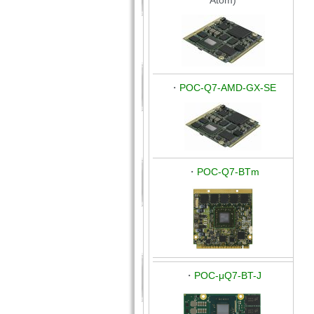
Atom)
・
POC-Q7-AMD-GX-SE
・
POC-Q7-BTm
・
POC-μQ7-BT-J