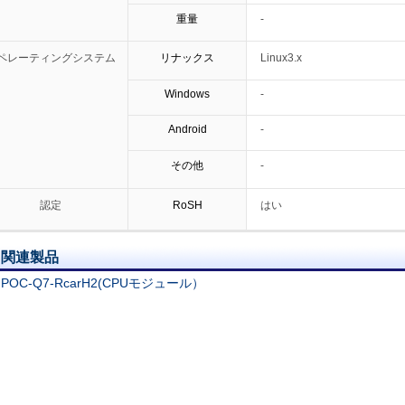
重量
-
ペレーティングシステム
リナックス
Linux3.x
Windows
-
Android
-
その他
-
認定
RoSH
はい
関連製品
POC-Q7-RcarH2(CPUモジュール）