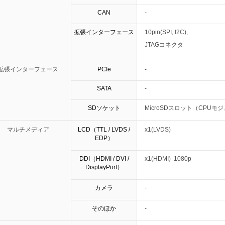
CAN
-
拡張インターフェース
10pin(SPI, I2C),
JTAGコネクタ
拡張インターフェース
PCIe
-
SATA
-
SDソケット
MicroSDスロット（CPUモ
マルチメディア
LCD（TTL / LVDS /
x1(LVDS)
EDP）
DDI（HDMI / DVI /
x1(HDMI) 1080p
DisplayPort）
カメラ
-
そのほか
-