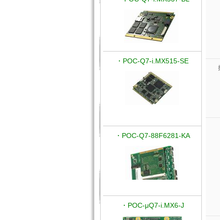
・POC-Q7-i.MX515-SE
・POC-Q7-88F6281-KA
・POC-μQ7-i.MX6-J