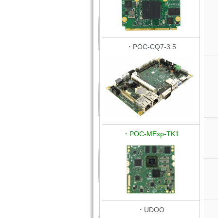
・POC-CQ7-3.5
・POC-MExp-TK1
・UDOO