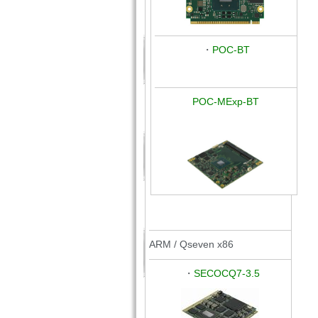
・
POC-BT
POC-MExp-BT
ARM / Qseven x86
・
SECOCQ7-3.5