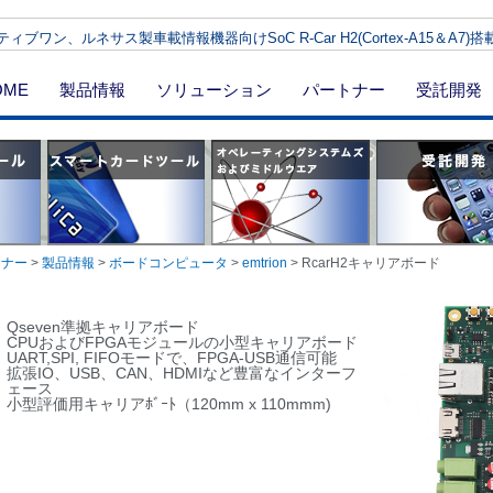
ィブワン、ルネサス製車載情報機器向けSoC R-Car H2(Cortex-A15＆A7
OME
製品情報
ソリューション
パートナー
受託開発
トナー
>
製品情報
>
ボードコンピュータ
>
emtrion
>
RcarH2キャリアボード
Qseven準拠キャリアボード
CPUおよびFPGAモジュールの小型キャリアボード
UART,SPI, FIFOモードで、FPGA-USB通信可能
拡張IO、USB、CAN、HDMIなど豊富なインターフ
ェース
小型評価用キャリアﾎﾞｰﾄ（120mm x 110mmm)