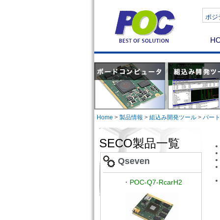
ポジテ
H
Home
>
製品情報
>
組込み開発ツール
>
パー
SECO製品一覧
Qseven
・
POC-Q7-RcarH2