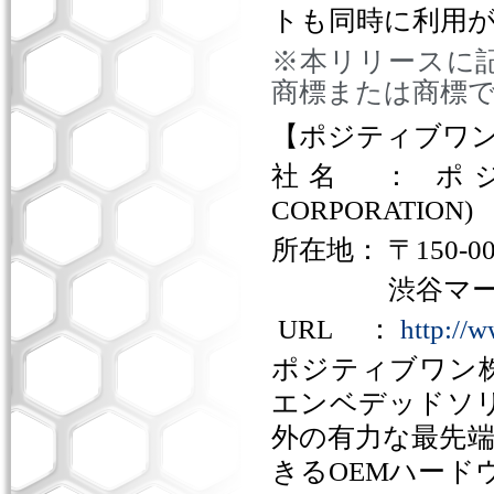
トも同時に利用
※本リリースに
商標または商標
【ポジティブワ
社名 ： ポ
CORPORATION)
所在地： 〒
150-0
渋谷マーク
URL
：
http://
ポジティブワン
エンベデッドソ
外の有力な最先
きる
OEM
ハード