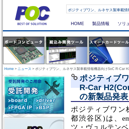
ポジティブワン、ルネサス製車載情報機器向け
HOME
製品情報
ソリ
Home
>
ニュース
>
ポジティブワン、ルネサス製車載情報機器向けSoC R-Car H2
ポジティブワ
R-Car H2
の新製品発表
ポジティブワン
都渋谷区
)
は、
em
ツ・
ヴュルテンベ