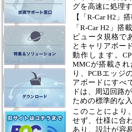
グを高速に処理
【「
R-Car H2
」搭
「
R-Car H2
」搭
ピュータ規格で
とキャリアボー
動作します。
C
MMC
が搭載され
り、
PCB
エッジ
アボードにすべ
ドは、周辺回路
ための標準的な
このことにより
せず、仕様に合
あり、設計が容