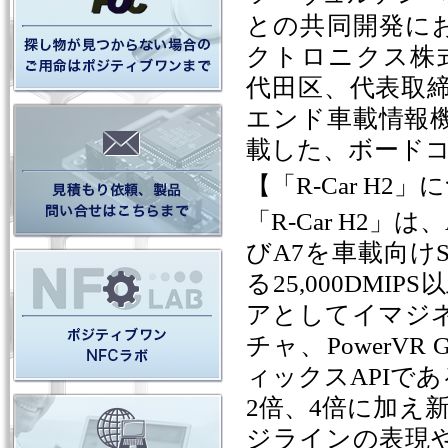
との共同開発に
クトロニクス株
代田区、代表取締
エンド車載情報
載した、ボード
【「
R-Car H2
」に
「
R-Car H2
」は、
び
A7
を車載向け
る
25,000DMIPS
以
アとしてイマジ
チャ、
PowerVR 
ィックス
API
であ
2
倍、
4
倍に加え
ジラインの表現