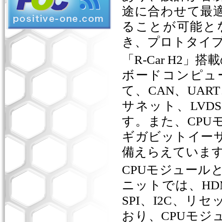
途に合わせて最
ることが可能と
き、プロトタイ
「
R-Car H2
」搭載
ボードコンピュ
て、
CAN
、
UART
サネット、
LVDS
す。また、
CPU
ギガビットイー
備えらえていま
CPU
モジュール
ニットでは、
HD
SPI
、
I2C
、リセ
おり、
CPU
モジ