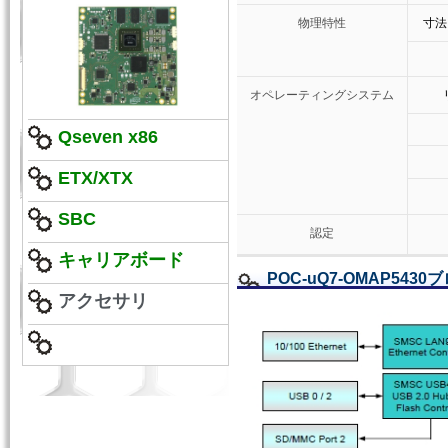
物理特性
寸法（
オペレーティングシステム
Qseven x86
ETX/XTX
SBC
認定
キャリアボード
POC-uQ7-OMAP543
アクセサリ