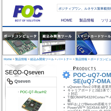
ポジティブワン、ルネサス製車載情報機器向け
HOME
製品情報
ソリ
Home
>
製品情報
>
組込み開発ツール
>
パートナー
>
製品情報
>
ボードコンピ
SECO-Qseven
POC-uQ7-OM
SE(uQ7-OMA
Qseven
uQseven Rev2.0準拠 
キャリアボードと2組1体で
・
POC-Q7-RcarH2
ト対応
TI製OMAP5432®
Cortex™
載
WiFiおよびBletooth搭載モ
PowerVR™ SGX544-MP2