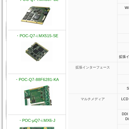
Wi
・POC-Q7-i.MX515-SE
拡張
拡張インターフェース
・POC-Q7-88F6281-KA
マルチメディア
LCD（
DDI
Di
・POC-μQ7-i.MX6-J