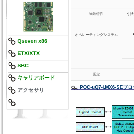
物理特性
寸法（
オペレーティングシステム
Qseven x86
ETX/XTX
SBC
認定
キャリアボード
POC-uQ7-i.MX6-SE
アクセサリ