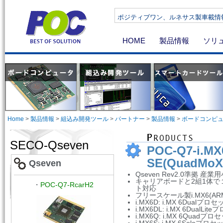
ポジティブワン、ルネサス製車載情報機器向け
HOME
製品情報
ソリ
Home
>
製品情報
>
組込み開発ツール
>
パートナー
>
製品情報
>
ボードコンピ
SECO-Qseven
POC-Q7-i.MX
SE(QuadMoX7
Qseven
Qseven Rev2.0準拠 産
キャリアボードと2組1体で
・
POC-Q7-RcarH2
ト対応
フリースケール製i.MX6(ARM 
i.MX6D: i.MX 6Dual
i.MX6DL: i.MX 6Dual
i.MX6Q: i.MX 6Quad