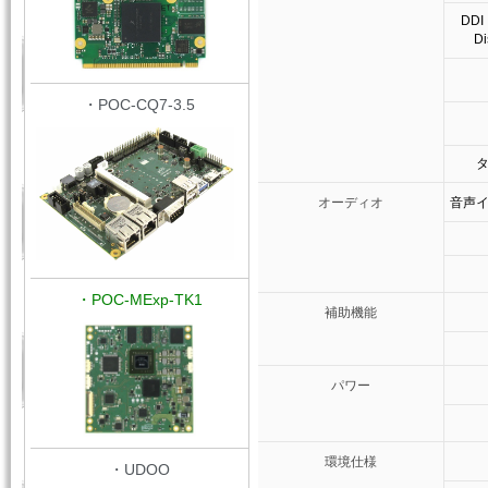
DDI
Di
・POC-CQ7-3.5
オーディオ
音声
・POC-MExp-TK1
補助機能
パワー
環境仕様
・UDOO