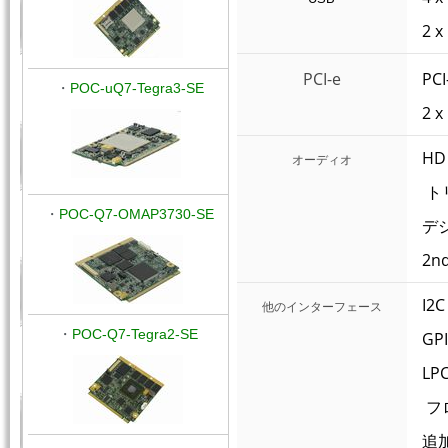
2 
PCI-e
PC
・
POC-uQ7-Tegra3-SE
2 
H
オーディオ
ト
・
POC-Q7-OMAP3730-SE
デジ
2n
I2
他のインターフェース
・
POC-Q7-Tegra2-SE
GP
L
フ
追加機