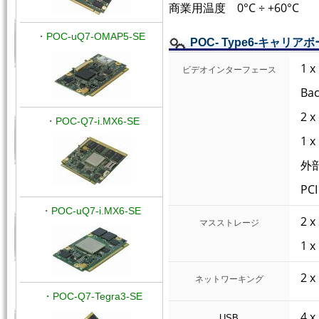
商業用温度 0°C ÷ +60°C
・
POC-uQ7-OMAP5-SE
POC- Type6-キャリア
1 x
ビデオインターフェース
Ba
2 
・
POC-Q7-i.MX6-SE
1 x
外部
PCI
・
POC-uQ7-i.MX6-SE
2 
マスストレージ
1 
2
ネットワーキング
・POC-Q7-Tegra3-SE
4 x
USB