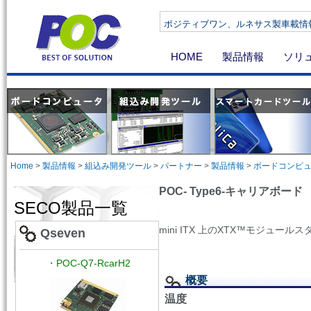
ポジティブワン、ルネサス製車載情報機器向けSoC R-Car
HOME
製品情報
ソリ
Home
>
製品情報
>
組込み開発ツール
>
パートナー
>
製品情報
>
ボードコンピ
POC- Type6-キャリアボード
SECO製品一覧
mini ITX
上の
XTX™
モジュールス
Qseven
・
POC-Q7-RcarH2
概要
温度