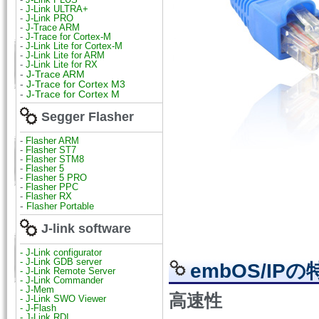
-
J-Link ULTRA+
-
J-Link PRO
-
J-Trace ARM
-
J-Trace for Cortex-M
-
J-Link Lite for Cortex-M
-
J-Link Lite for ARM
-
J-Link Lite for RX
-
J-Trace ARM
-
J-Trace for Cortex M3
-
J-Trace for Cortex M
Segger Flasher
-
Flasher ARM
-
Flasher ST7
-
Flasher STM8
-
Flasher 5
-
Flasher 5 PRO
-
Flasher PPC
-
Flasher RX
-
Flasher Portable
J-link software
- J-Link configurator
- J-Link GDB server
embOS/IPの
- J-Link Remote Server
- J-Link Commander
- J-Mem
高速性
- J-Link SWO Viewer
- J-Flash
- J-Link RDI