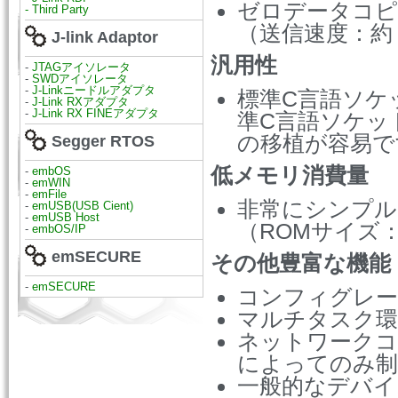
ゼロデータコピ
- Third Party
（送信速度：約９
J-link Adaptor
汎用性
-
JTAGアイソレータ
-
SWDアイソレータ
-
J-Linkニードルアダプタ
標準C言語ソケ
-
J-Link RXアダプタ
-
J-Link RX FINEアダプタ
準C言語ソケッ
の移植が容易で
Segger RTOS
低メモリ消費量
-
embOS
-
emWIN
-
emFile
非常にシンプル
-
emUSB(USB Cient)
-
emUSB Host
（ROMサイズ：
-
embOS/IP
emSECURE
その他豊富な機能
-
emSECURE
コンフィグレー
マルチタスク環
ネットワークコ
によってのみ制
一般的なデバイ