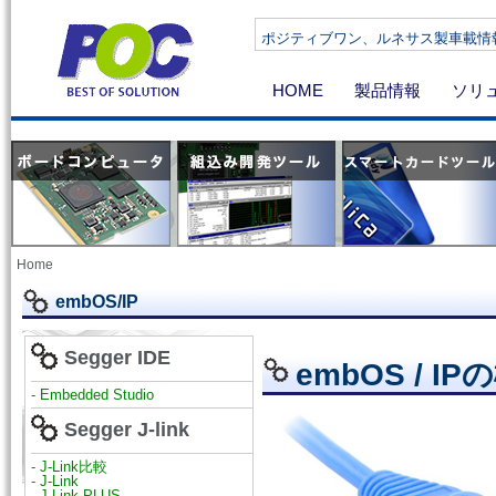
ポジティブワン、ルネサス製車載情報機器向け
HOME
製品情報
ソリ
Home
embOS/IP
Segger IDE
embOS / IP
-
Embedded Studio
Segger J-link
-
J-Link比較
-
J-Link
-
J-Link PLUS