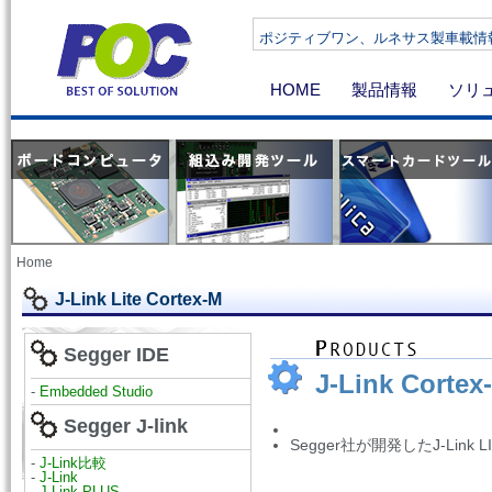
ポジティブワン、ルネサス製車載情報機器向け
HOME
製品情報
ソリ
Home
J-Link Lite Cortex-M
Segger IDE
J-Link Cortex
-
Embedded Studio
Segger J-link
Segger社が開発したJ-Link L
-
J-Link比較
-
J-Link
-
J-Link PLUS