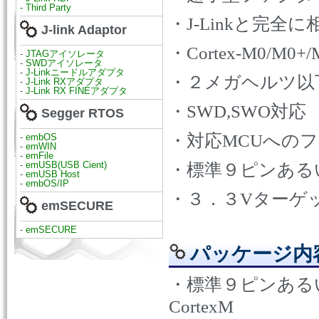
- Third Party
・
J-Link
と完全に
J-link Adaptor
・
Cortex-M0/M0+
-
JTAGアイソレータ
-
SWDアイソレータ
-
J-Linkニードルアダプタ
・２メガヘルツ以
-
J-Link RXアダプタ
-
J-Link RX FINEアダプタ
・
SWD,SWO
対応
Segger RTOS
・対応
MCU
へのフ
-
embOS
-
emWIN
-
emFile
-
emUSB(USB Cient)
・標準９ピンある
-
emUSB Host
-
embOS/IP
・３．３
V
ターゲ
emSECURE
-
emSECURE
パッケージ内
・標準９ピンある
CortexM