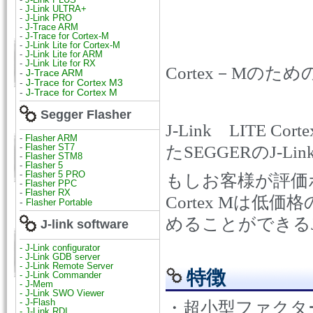
-
J-Link ULTRA+
-
J-Link PRO
-
J-Trace ARM
-
J-Trace for Cortex-M
-
J-Link Lite for Cortex-M
-
J-Link Lite for ARM
-
J-Link Lite for RX
Cortex
－
M
のため
-
J-Trace ARM
-
J-Trace for Cortex M3
-
J-Trace for Cortex M
Segger Flasher
J-Link
LITE Corte
-
Flasher ARM
-
Flasher ST7
た
SEGGER
の
J-Lin
-
Flasher STM8
-
Flasher 5
-
Flasher 5 PRO
もしお客様が評価
-
Flasher PPC
-
Flasher RX
Cortex M
は低価格
-
Flasher Portable
めることができる
J-link software
- J-Link configurator
- J-Link GDB server
- J-Link Remote Server
特徴
- J-Link Commander
- J-Mem
- J-Link SWO Viewer
- J-Flash
・超小型ファクタ
- J-Link RDI