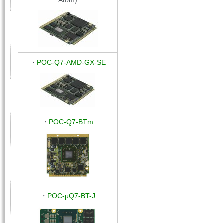
Atom)
・
POC-Q7-AMD-GX-SE
・
POC-Q7-BTm
・
POC-μQ7-BT-J