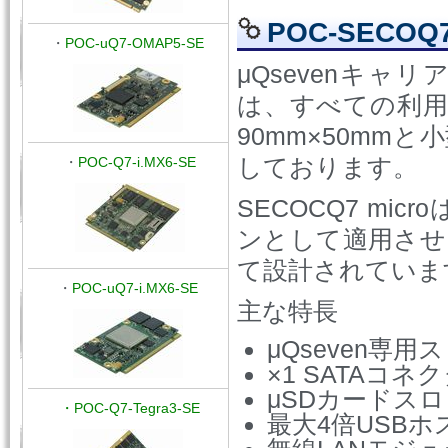
POC-SECOQ
・
POC-uQ7-OMAP5-SE
μQsevenキャリ
は、すべての利用可
90mm×50mmと
しております。
・
POC-Q7-i.MX6-SE
SECOCQ7 m
ンとして適用させ
て設計されていま
・
POC-uQ7-i.MX6-SE
主な特長
μQseven専用
×1 SATAコネ
μSDカードス
・POC-Q7-Tegra3-SE
最大4倍USBホ