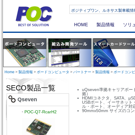
ポジティブワン、ルネサス製車載情報機器向けSoC R-Car H
HOME
製品情報
ソリ
Home
>
製品情報
>
ボードコンピュータ
>
パートナー
>
製品情報
>
ボードコン
SECO製品一覧
uQseven準拠キャリアボード（
拠）
HDMIコネクタ、SATA、
Qseven
USBポート、イーサネット
ル・ポート、オーディア対
90mmx50mm サイズの
・
POC-Q7-RcarH2