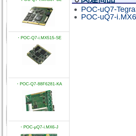
POC-uQ7-Tegra
POC-uQ7-i.MX
・POC-Q7-i.MX515-SE
・POC-Q7-88F6281-KA
・POC-μQ7-i.MX6-J