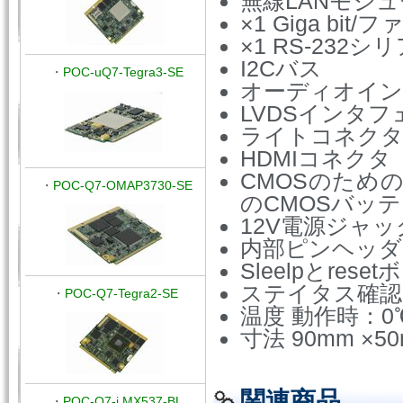
無線LANモジ
×1 Giga b
×1 RS-232
I2Cバス
・
POC-uQ7-Tegra3-SE
オーディオイン
LVDSインタフェ
ライトコネクタ
HDMIコネクタ
CMOSのため
・
POC-Q7-OMAP3730-SE
のCMOSバッ
12V電源ジャッ
内部ピンヘッダ
Sleelpとrese
ステイタス確認
・
POC-Q7-Tegra2-SE
温度 動作時：0
寸法 90mm ×5
関連商品
・
POC-Q7-i.MX537-BL