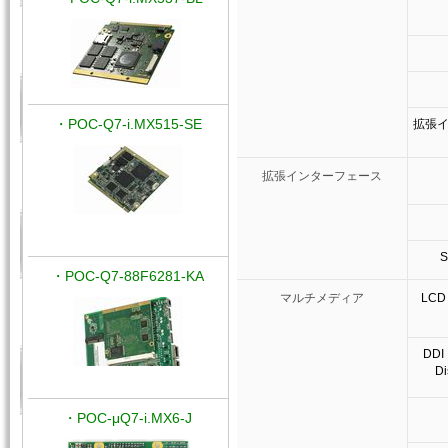
・POC-Q7-i.MX515-SE
拡張
拡張インターフェース
・POC-Q7-88F6281-KA
マルチメディア
LCD（
DDI
Di
・POC-μQ7-i.MX6-J