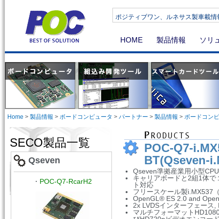
ポジティブワン、ルネサス製車載情報機器向けSoC R-Ca
HOME
製品情報
ソリ
Home
>
製品情報
>
ボードコンピュータ
>
パートナー
>
製品情報
>
ボードコン
SECO製品一覧
POC-Q7-i.MX
BT(Qseven-i
Qseven
Qseven準拠産業用小型CP
キャリアボードと2組1体で
・
POC-Q7-RcarH2
ト対応
フリースケール製i.MX537（A
OpenGL® ES 2.0 and Op
2x LVDSインターフェース, 
マルチフォーマットHD108