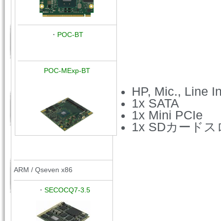
・
POC-BT
POC-MExp-BT
HP, Mic., Line I
1x SATA
1x Mini PCIe
1x SDカード
ARM / Qseven x86
・
SECOCQ7-3.5