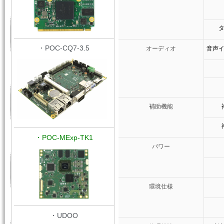
・POC-CQ7-3.5
オーディオ
音声
補助機能
・POC-MExp-TK1
パワー
環境仕様
・UDOO