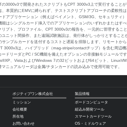
Tの3000v3で開発されたスクリプトもCPT 3000v3上で実行する
は、本質的にEMVに縛られず、テストスクリプトアプローチの柔軟性
ードアプリケーション（例えばペイメント、GSM/3G、セキュリティ
機能はシングルカード挿入でのアプリケーションのいずれかまたはすべ
クリプト、プロファイル、CPT 3000v3の報告を、一元的に管理するこ
のユニット間操作、また遠隔試験施設は、発行体がしっかりとすること
のサンプルカードを送付するコストと遅延を排除します、リモートから
PT 3000v3は、ハイブリッド（mag-stripe/contactチップ）を含
カードリーダとPC / SC機能を備えたオプションの非接触モジュールで
ws®XP、VistaおよびWindows 7の32ビットおよび64ビット、LinuxVM、
替マニュアルリーダは金属/チタンカードの読み込みで使用可能です。
ポジティブワン株式会社
製品情報
ミッション
ボードコンピュータ
会社概要
組込み開発ツール
所在地
スマートカードツール
お問い合わせ
OS・ミドルウェア