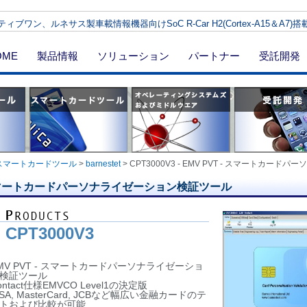
ィブワン、ルネサス製車載情報機器向けSoC R-Car H2(Cortex-A15＆A7
OME
製品情報
ソリューション
パートナー
受託開発
スマートカードツール
>
barnestet
>
CPT3000V3 - EMV PVT - スマートカー
VT - スマートカードパーソナライゼーション検証ツール
CPT3000V3
MV PVT - スマートカードパーソナライゼーショ
検証ツール
ontact仕様EMVCO Level1の決定版
ISA, MasterCard, JCBなど幅広い金融カードのテ
トおよび比較が可能