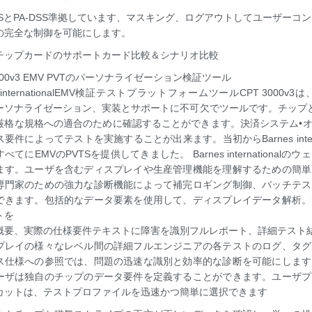
DSSとPA-DSS準拠しています、マスキング、ログアウトしてユーザーコ
の完全な制御を可能にします。
チップカードのサポートカード比較＆シナリオ比較
3000v3 EMV PVTのパーソナライゼーション検証ツール
es internationalEMV検証テストプラットフォームツールCPT 300
ーソナライゼーション、実装とサポートに不可欠でツールです。チップと
厳格な規格への適合のために確認することができます。決済システム•
要件によってテストを実施することが出来ます。当初からBarnes inter
べてにEMVのPVTSを提供してきました。 Barnes internation
ます。ユーザを含むディスプレイや生産管理機能を理解するための簡単
専門家のための強力な診断機能によって補完ロギング制御、バッチテス
できます。包括的なデータ要素を使用して、ディスプレイデータ解析。
トを
概要、実際の仕様要件テキストに障害を識別フルレポート、詳細テスト結
プレイの様々なレベル間の詳細フルエンジニアの各テストのログ、タグ
ス仕様への参照では、問題の迅速な識別と効率的な診断を可能にします
ーザは独自のチップのデータ要件を定義することができます。ユーザプ
カットは、テストプロファイルを迅速かつ簡単に選択できます