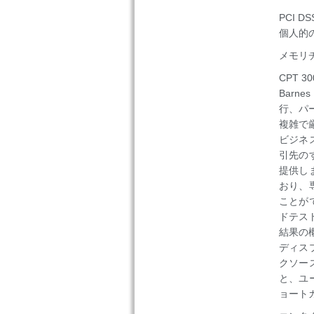
PCI 
個人的
メモリ
CPT 
Barn
行、パ
複雑で
ビジネス
引先のす
提供し
おり、
ことが
ドテス
結果の
ディス
クソー
と、ユ
ョート