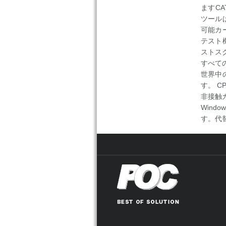
ますCA
ツール
可能カ
テスト
ストス
すべて
世界中
す。 C
非接触
Windo
す。代