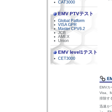
CAT3000
EMV PTVテスト
Global Patform
VISA GPR
Master CPV6.2
JCB
AMEX
Union
EMV level1テスト
CET3000
E
EMV
Visa
排除す
迅速か
ン。 