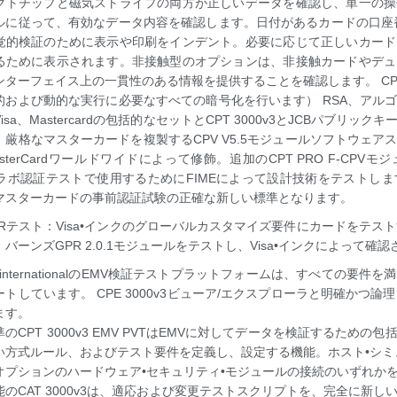
クトチップと磁気ストライプの両方が正しいデータを確認し、単一の操
ルに従って、有効なデータ内容を確認します。日付があるカードの口座
覚的検証のために表示や印刷をインデント。必要に応じて正しいカード
るために表示されます。非接触型のオプションは、非接触カードやデュ
ターフェイス上の一貫性のある情報を提供することを確認します。 CPT 3000
的および動的な実行に必要なすべての暗号化を行います） RSA、アル
isa、Mastercardの包括的なセットとCPT 3000v3とJCBパブリ
。厳格なマスターカードを複製するCPV V5.5モジュールソフトウェ
sterCardワールドワイドによって修飾。追加のCPT PRO F-CP
erラボ認証テストで使用するためにFIMEによって設計技術をテストします。 Ma
マスターカードの事前認証試験の正確な新しい標準となります。
GPRテスト：Visa•インクのグローバルカスタマイズ要件にカードをテ
バーンズGPR 2.0.1モジュールをテストし、Visa•インクによって確
es internationalのEMV検証テストプラットフォームは、すべての
トしています。 CPE 3000v3ビューア/エクスプローラと明確かつ
ます。
のCPT 3000v3 EMV PVTはEMVに対してデータを検証するため
い方式ルール、およびテスト要件を定義し、設定する機能。ホスト•シミ
オプションのハードウェア•セキュリティ•モジュールの接続のいずれか
能のCAT 3000v3は、適応および変更テストスクリプトを、完全に新