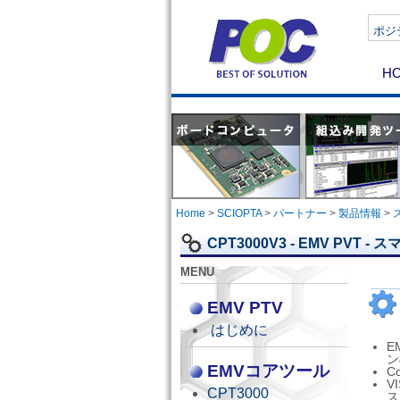
ポジテ
H
Home
>
SCIOPTA
>
パートナー
>
製品情報
>
CPT3000V3 - EMV P
MENU
EMV PTV
はじめに
E
ン
EMVコアツール
C
V
CPT3000
ス