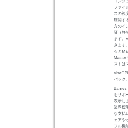
コンタ
ファイ
スの視
確認す
方のイン
証（静
ます。V
きます
るとMa
Mast
ストは
Visa
パック。
Barn
をサポー
表示し
業界標準
な支払
ェアや
フル機