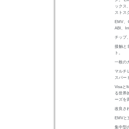
ックス、
ストスク
EMV、C
ABI、I
チップ
接触と非
ト。
一枚の
マルチ
スパー
Visaと
る世界
ーズを
改良さ
EMV
集中型