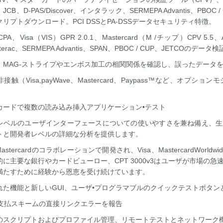
JCB、D-PAS/Discover、インタラック、SERMEPA Advantis、PB
リプトダウンロード。PCI DSSとPA-DSSデータセキュリティ特徴。
PA、Visa（VIS）GPR 2.0.1、Mastercard（M /チップ）CPV 5.5、A
nterac、SERMEPA Advantis、SPAN、PBOC / CUP、JETCOのデ
、MAG-ストライプやエンボス加工の相関関係を確認し、誤ったデータ
接触（Visa,payWave、Mastercard、Paypass™など、オプ
カードで複数の読み込み挿入アプリケーション•テスト
レベルのユーザインターフェースについての使いやすさを兼ね備え、生
トと開発者レベルの詳細な分析を提供します。
Mastercardのコラボレーションで開発され、Visa、MastercardWorl
的に主要な銀行やカードビューロー、CPT 3000v3はユーザが市場の
満たすために経験から恩恵を受け続けています。
れた機能と新しいGUI、ユーザ•プログラマブルのクイックテストボタン
と支払スキームの直接リンクエラーを報告
のスクリプトおよびプロファイル管理、リモートテストとネットワーク