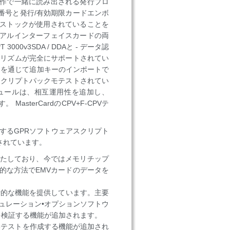
作で一緒に読み出される発行プロ
番号と発行/有効期限カードエンボ
ストックが使用されていることを
アルインターフェイスカードの両
v3SDA / DDAと - データ認
ゴリズムが完全にサポートされてい
ックキーを通じて追加キーのインポートで
アスクリプトパックモテストされてい
Vモジュールは、相互運用性を追加し、
sterCardのCPV+F-CPVテ
ストするGPRソフトウェアスクリプト
認されています。
要件を満たしており、今ではメモリチップ
論理的な方法でEMVカードのデータを
の包括的な機能を提供しています。主要
ュレーション•オプションソフトウ
を検証する機能が追加されます。
しいテストを作成する機能が追加され