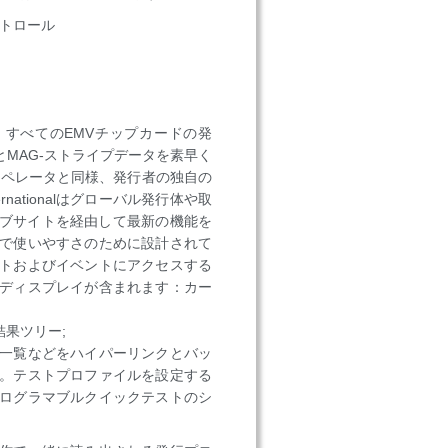
ントロール
0v3は、すべてのEMVチップカードの発
MAG-ストライプデータを素早く
オペレータと同様、発行者の独自の
nationalはグローバル発行体や取
alのウェブサイトを経由して最新の機能を
で使いやすさのために設計されて
トおよびイベントにアクセスする
ディスプレイが含まれます：カー
果ツリー;
一覧などをハイパーリンクとバッ
。テストプロファイルを設定する
ログラマブルクイックテストのシ