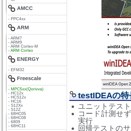
AMCC
- PPC4xx
ARM
- ARM7
- ARM9
- ARM Cortex-M
- ARM Cortex
ENERGY
- EFM32
Freescale
- MPC5xx(Qorivva)
- HC12x
testIDEAの
- HCS12x
- HC16
ユニットテスト
- S12Xx
- S12Z
コー​​ド計測
- 68HC05
- 68HC08
実行
- 6809
- 68HC11
回帰テストのサ