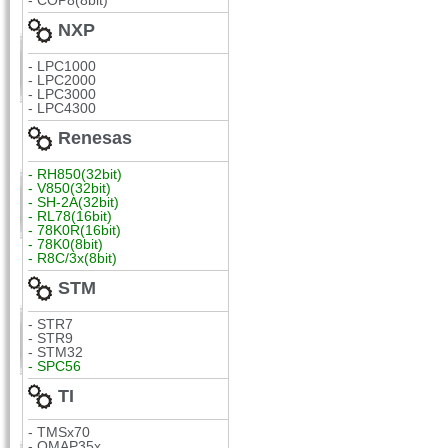
- COP8(8bit)
NXP
- LPC1000
- LPC2000
- LPC3000
- LPC4300
Renesas
- RH850(32bit)
- V850(32bit)
- SH-2A(32bit)
- RL78(16bit)
- 78K0R(16bit)
- 78K0(8bit)
- R8C/3x(8bit)
STM
- STR7
- STR9
- STM32
- SPC56
TI
- TMSx70
- OMAP35x