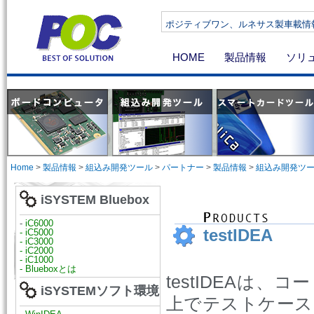
ポジティブワン、ルネサス製車載情報機器向け
HOME
製品情報
ソリ
Home
>
製品情報
>
組込み開発ツール
>
パートナー
>
製品情報
>
組込み開発ツ
iSYSTEM Bluebox
-
iC6000
testIDEA
- iC5000
- iC3000
- iC2000
- iC1000
- Blueboxとは
testIDEAは
iSYSTEMソフト環境
上でテストケース