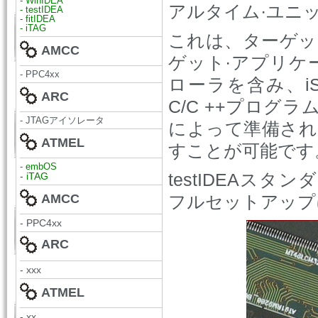
- WinIDEA
アルタイム·ユニ
- testIDEA
- fitIDEA
- iTAG
これは、ターゲッ
AMCC
ゲット·アプリケ
- PPC4xx
ローラを含み、iS
ARC
C/C ++プロ
- JTAGアイソレータ
によって準備され
ATMEL
すことが可能です
-
embOS
testIDEAスタ
- iTAG
AMCC
フルセットアップ
- PPC4xx
ARC
- xxx
ATMEL
- xx