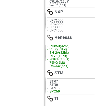
- CR16x(16bit)
- COP8(8bit)
NXP
- LPC1000
- LPC2000
- LPC3000
- LPC4300
Renesas
- RH850(32bit)
- V850(32bit)
- SH-2A(32bit)
- RL78(16bit)
- 78K0R(16bit)
- 78K0(8bit)
- R8C/3x(8bit)
STM
- STR7
- STR9
- STM32
- SPC56
TI