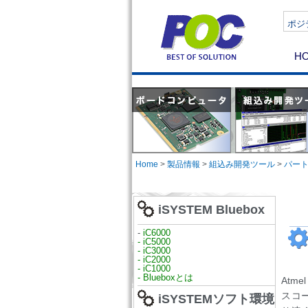
ポジテ
H
Home
>
製品情報
>
組込み開発ツール
>
パー
iSYSTEM Bluebox
-
iC6000
- iC5000
- iC3000
- iC2000
- iC1000
- Blueboxとは
Atm
スコ
iSYSTEMソフト環境