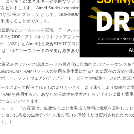
く、より多くのエネルギー効率的なソフト
ビルドします。 Atmel Studio extension
力な拡張オプションとして、SOMNIUM
Tを利用することができます。
な互換性とシームレスを実現。アトメルス
6.2と7IDP、アトメルソフトウェアフレー
ク（ASF）とAtmel社と統合STARTプロジ
トは、何のソースコードの変更は必要あり
ん
取得済みのデバイス認識コードの最適化は自動的にパフォーマンスを
以前のROMとRAMリソースの使用を最小限にするために既存の方法で達成
サポート、ソフトウェアのアップデート、ビデオや知識ベースのためSOM
ツールによって配信されるものよりも小さく、より速く、より効率的に
とRAMを使用すると、あなたの収益性を増大させるデザインに最も費用対
択することができます
ース・コードの変更は、生産性向上と市場投入時間の短縮を意味しませ
ーションに共通の生命デバイス用の電力を供給または密封されたための
ます。）