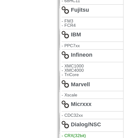
- 68HC11
Fujitsu
- FM3
- FCR4
IBM
- PPC7xx
Infineon
- XMC1000
- XMC4000
- TriCore
Marvell
- Xscale
Micrxxx
- CDC32xx
Dialog/NSC
- CRX(32bit)