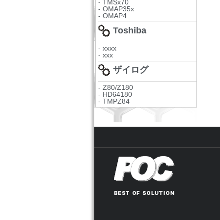
- TMSx70
- OMAP35x
- OMAP4
Toshiba
- xxxx
- xxx
ザイログ
- Z80/Z180
- HD64180
- TMPZ84