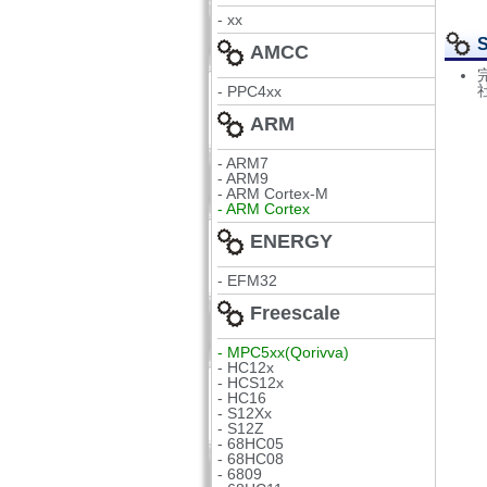
- xx
AMCC
- PPC4xx
ARM
- ARM7
- ARM9
- ARM Cortex-M
- ARM Cortex
ENERGY
- EFM32
Freescale
- MPC5xx(Qorivva)
- HC12x
- HCS12x
- HC16
- S12Xx
- S12Z
- 68HC05
- 68HC08
- 6809