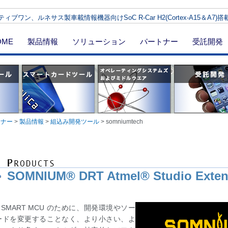
ィブワン、ルネサス製車載情報機器向けSoC R-Car H2(Cortex-A15＆A7
OME
製品情報
ソリューション
パートナー
受託開発
トナー
>
製品情報
>
組込み開発ツール
>
somniumtech
SOMNIUM® DRT Atmel® Studio Exten
el SMART MCU のために、開発環境やソー
ードを変更することなく、より小さい、よ