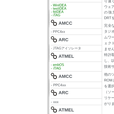
り速
- WinIDEA
ウェアを
- testIDEA
- fitIDEA
の強
- iTAG
DR
AMCC
完全
タジオ
- PPC4xx
ムワー
ARC
ェク
- JTAGアイソレータ
ませ
特許
ATMEL
し、
-
embOS
技術
- iTAG
他の
AMCC
ROM
- PPC4xx
を選
（ソ
ARC
リケ
- xxx
がり
ATMEL