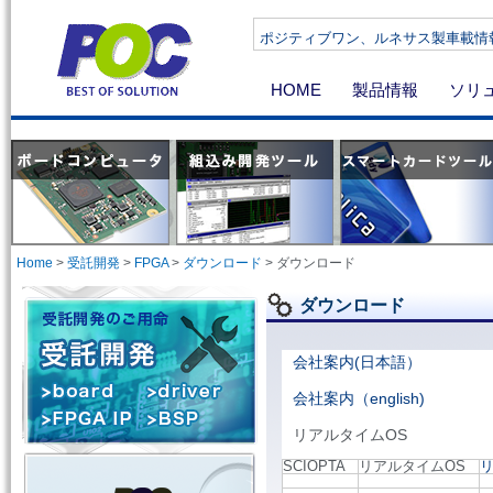
ポジティブワン、ルネサス製車載情報機器向け
HOME
製品情報
ソリ
Home
>
受託開発
>
FPGA
>
ダウンロード
>
ダウンロード
ダウンロード
会社案内(日本語）
会社案内（english)
リアルタイムOS
SCIOPTA
リアルタイムOS
リ