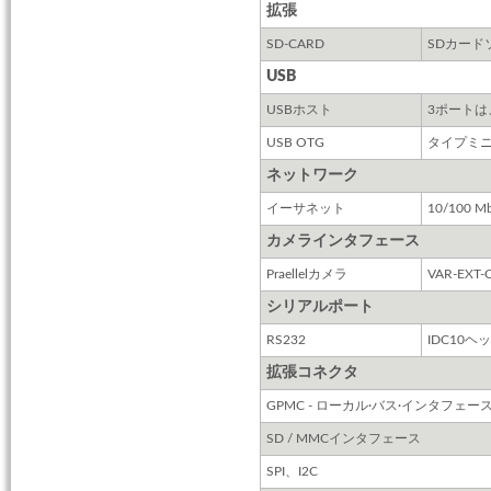
拡張
SD-CARD
SDカード
USB
USBホスト
3ポート
USB OTG
タイプミニ
ネットワーク
イーサネット
10/100 M
カメラインタフェース
Praellelカメラ
VAR-EXT-
シリアルポート
RS232
IDC10
拡張コネクタ
GPMC - ローカル·バス·インタフェー
SD / MMCインタフェース
SPI、I2C