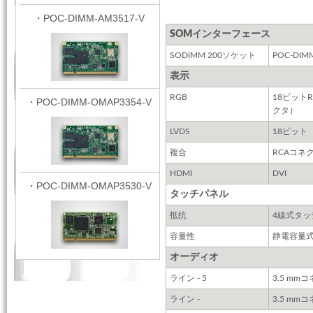
・POC-DIMM-AM3517-V
SOMインターフェース
SODIMM 200ソケット
POC-DIM
表示
RGB
18ビットR
・POC-DIMM-OMAP3354-V
クタ）
LVDS
18ビット
複合
RCAコネ
HDMI
DVI
・POC-DIMM-OMAP3530-V
タッチパネル
抵抗
4線式タッチ
容量性
静電容量
オーディオ
ライン - 5
3.5 mm
ライン -
3.5 mm