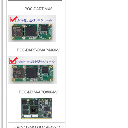
・POC-DART-MX6
・POC-DART-OMAP4460-V
・POC-MXM-APQ8064-V
・POC-DIMM-OMAP5432-V