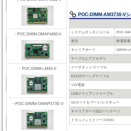
POC-DIMM-AM373
システムオンモジュール
POC-DI
・POC-DIMM-OMAP4460-V
表示
静電容量/
キャリアボード
DIMM-v
ケーブルとアクセサリ
イーサネット·ケーブル
・POC-DIMM-i.MX6-V
RS232デバッグケーブル
12V電源
USBクライアントケーブル
SDカードをブート/レスキュー
・POC-DIMM-OMAP3730-V
キャリアボード設計パッケージ
ドキュメントとソースDVD