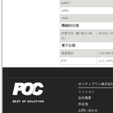
UART
GPIO
JTAG
機械的仕様
外形寸法（幅×長さ×高
10.0セ
さ）
電子仕様
電源電圧
7.5V-1
RTC
コインRT
ポジティブワン株式会
ミッション
会社概要
所在地
お問い合わせ