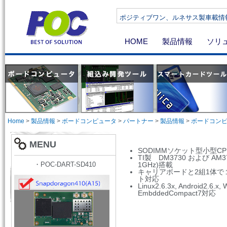
ポジティブワン、ルネサス製車載情報機器向け
HOME
製品情報
ソリ
Home
>
製品情報
>
ボードコンピュータ
>
パートナー
>
製品情報
>
ボードコン
MENU
SODIMMソケット型小型C
TI製 DM3730 および AM370
・POC-DART-SD410
1GHz)搭載
キャリアボードと2組1体で
ト対応
Linux2.6.3x, Android2.6.x
EmbddedCompact7対応