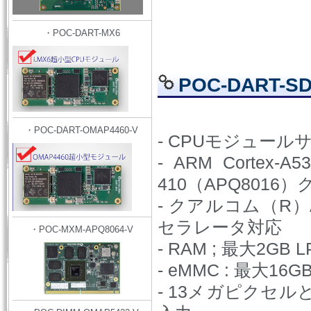
・POC-DART-MX6
POC-DART-S
・POC-DART-OMAP4460-V
- CPUモジュールサ
- ARM Corte
410（APQ8016）
- クアルコム（R）A
セラレータ対応
・POC-MXM-APQ8064-V
- RAM ; 最大2GB L
- eMMC : 最大16G
- 13メガピクセル