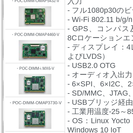
入力
・POC-DIMM-OMAP5432-V
- フル1080p3
- Wi-Fi 802.11 b/g
- GPS、コンパス及び
・POC-DIMM-OMAP4460-V
8Cロケーションエ
- ディスプレイ：
よびLVDS）
- USB2.0 OTG
・POC-DIMM-i.MX6-V
- オーディオ入出力
- 6×SPI、6×I2C、
- SD/MMC、JT
- USBブリッジ経由
・POC-DIMM-OMAP3730-V
- 工業用温度-25～8
- OS：Linux Yocto（
Windows 10 IoT