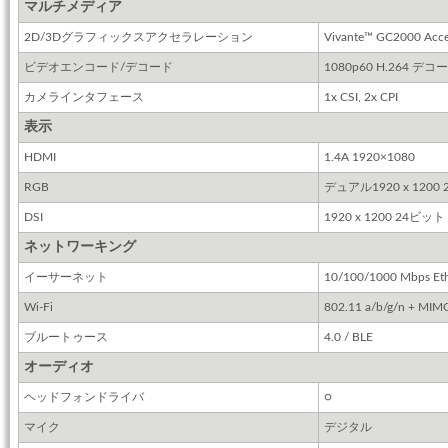
マルチメディア
2D/3Dグラフィックスアクセラレーション
Vivante™ GC2000 Acce
ビデオエンコード/デコード
1080p60 H.264 デコ
カメラインタフェース
1x CSI, 2x CPI
表示
HDMI
1.4A 1920×1080
RGB
デュアル1920 x 1200
DSI
1920 x 1200 24ビット
ネットワーキング
イーサーネット
10/100/1000 Mbps Eth
Wi-Fi
802.11 a/b/g/n + MIM
ブルートゥース
4.0 / BLE
オーディオ
ヘッドフォンドライバ
○
マイク
デジタル