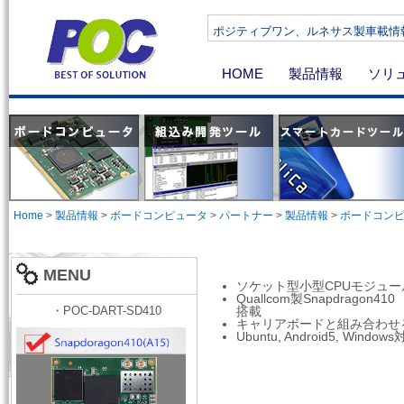
Cortex-A15＆A7)搭載ボードコンピ …
ＩＳＯおよびＪＩＳ対応した磁気
HOME
製品情報
ソリ
Home
>
製品情報
>
ボードコンピュータ
>
パートナー
>
製品情報
>
ボードコン
MENU
ソケット型小型CPUモジュール(2
Quallcom製Snapdragon410
・POC-DART-SD410
搭載
キャリアボードと組み合わせ
Ubuntu, Android5, Window