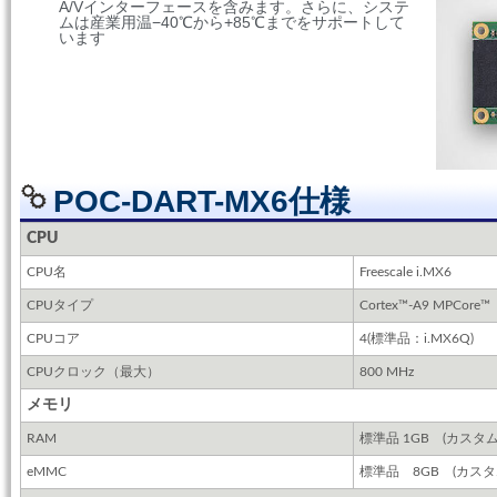
A/Vインターフェースを含みます。さらに、システ
ムは産業用温−40℃から+85℃までをサポートして
います
POC-DART-MX6仕様
CPU
CPU名
Freescale i.MX6
CPUタイプ
Cortex™-A9 MPCore™
CPUコア
4(標準品：i.MX6Q)
CPUクロック（最大）
800 MHz
メモリ
RAM
標準品 1GB (カスタム選択
eMMC
標準品 8GB (カスタ