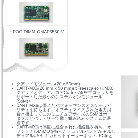
・POC-DIMM-OMAP3530-V
クアッドモジュール(20 x 50mm)
DART-MX6(20 mm x 50 mm)はFreescaleの i.MX6
クアッドとデュアルコアCortex-A9™プロセッサを
サポートした最小のシステムオンモジュール
(SoM)>
DART-MX6は優れたパフォーマンスとスケーラビ
リティを持ちます。オプティマイズされた電力消
費と相まってこのミニチュアサイズのSoM
はポー
タブルとバッテリーで動く組み込みシステムに最
適です。
DART-MX6は高度に統合された接続性を持ち、オ
プショナルMIMOを持ったデュアルバンドWi-Fi/BT,
デュアルUSB, ギガビットイーサーネット, PCIeと