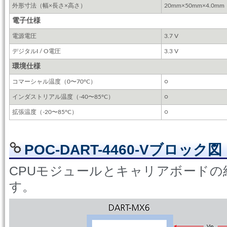
外形寸法（幅×長さ×高さ）
20mm×50mm×4.0mm
電子仕様
電源電圧
3.7 V
デジタルI / O電圧
3.3 V
環境仕様
コマーシャル温度（0〜70°C）
○
インダストリアル温度（-40〜85°C）
○
拡張温度（-20〜85°C）
○
POC-DART-4460-Vブロック図
CPUモジュールとキャリアボード
す。