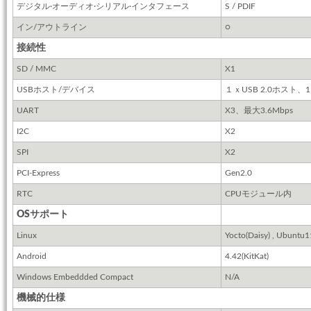
デジタル·オーディオ·シリアル·インタフェース
S / PDIF
イン/アウトライン
○
接続性
SD / MMC
X1
USBホスト/デバイス
１ｘUSB 2.0ホスト、1
UART
X3、最大3.6Mbps
I2C
X2
SPI
X2
PCI-Express
Gen2.0
RTC
CPUモジュール内
OSサポート
Linux
Yocto(Daisy) , Ubuntu1
Android
4.42(KitKat)
Windows Embeddded Compact
N/A
機械的仕様