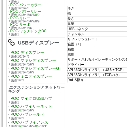
＊用例1
-
POC-パワーカラー
＊用例1/2/3/4/5
厚さ
-
POC-パワーリレー
幅
＊用例1/2/3/
4
/5/6/7/
8
/9
-
POC-リレー
長さ
＊用例1/2/3/4/5/6/7/8/9
重量
-
POC-サーボ
＊用例1/2/3/4/5/6
USBコネクタ
-
POC-ワッチドックDC
チャンネル
＊用例1
リフレッシュレート
USBディスプレー
範囲（T）
精度
-
POC-ディスプレー
感度
＊用例1/2/3/4/5
サポートされるオペレーティングシス
-
POC-マキシディスプレー
＊用例1/2/3/4/5/6/7
ドライバー
-
POC-マキシディスプレーG
API / SDK /ライブラリ（USB + TCP）
＊用例1/2/3/4/5/6/7
API / SDK /ライブラリ（TCPのみ）
-
POC-ミニディスプレー
RoHS指令
＊用例1/2/3
エクステンションとネットワー
キング
-
POC-マイクロUSBハブ
＊用例1
-
POC-ハブイサーネット
＊用例
1
/
2
/
3
/4/5/6/7
-
POC-ハブシールド
＊用例1/2/3
-
POC-ハブワイアレス
＊用例1/
2
/
3
/4/5/6/7/
8
/9/10/11