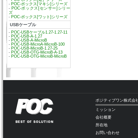
-
POC-ボックス[マキシ]シリーズ
-
POC-ボックス[センサー]シリー
ズ
-
POC-ボックス[ワット]シリーズ
USBケーブル
-
POC-USBケーブル1.27-1.27-11
-
POC-USB-A-1.27
-
POC-USB-A-MicroB
-
POC-USB-MicroA-MicroB-100
-
POC-USB-MicroB-1.27-25
-
POC-USB-OTG-MicroB-A-13
-
POC-USB-OTG-MicroB-MicroB
ポジティブワン株式会
ミッション
会社概要
所在地
お問い合わせ