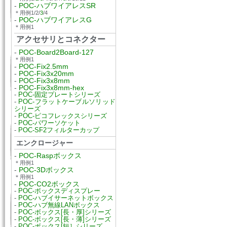
-
POC-ハブワイアレスSR
＊用例1/2/
3
/4
-
POC-ハブワイアレスG
＊用例1
アクセサリとコネクター
-
POC-Board2Board-127
＊用例1
-
POC-Fix2.5mm
-
POC-Fix3x20mm
-
POC-Fix3x8mm
-
POC-Fix3x8mm-hex
-
POC-固定プレートシリーズ
-
POC-フラットケーブルソリッド
シリーズ
-
POC-ピコフレックスシリーズ
-
POC-パワーソケット
-
POC-SF2フィルターカップ
エンクロージャー
-
POC-Raspボックス
＊用例1
-
POC-3Dボックス
＊用例1
-
POC-CO2ボックス
-
POC-ボックスディスプレー
-
POC-ハブイサーネットボックス
-
POC-ハブ無線LANボックス
-
POC-ボックス[長・厚]シリーズ
-
POC-ボックス[長・薄]シリーズ
-
POC-ボックス[短］シリーズ