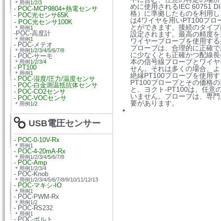
＊用例
1
/
2
/
3
めに使用されるIEC 60751 DIN 
-
POC-MCP9804+熱電センサ
格）に準拠したものを利用します
-
POC光センサ65K
は4ワイヤを用いPT100プ
-
POC光センサ100K
とができます。接続のタイプ
＊用例
1
-POC-高度計
設定されます。最高の精度を達
＊用例
1
ワイヤープローブを使用する
- POC-メテオ
プローブは、合理的に正確で
＊用例
1
/
2
/
3
/
4
/
5
/
6
/
7
/
8
に少なくとも正確かつ配線長
- POC-サーモ
本の信号線プローブとワイヤ
＊用例
1
/
2
/
3
/
4
-
PT100
せん。それは多くの場合、よ
＊用例
1
絶縁PT100プローブを使用
-
POC-湿度/圧力/温度センサ
PT100プローブとその価格
-
POC-白金測温抵抗体センサ
と、ヨクト-PT100は、任
-
POC-CO2センサ
いません。プローブは、専門
-
POC-VOCセンサ
要があります。
＊用例
1
/
2
USB電圧センサー
- POC-0-10V-Rx
＊用例1
- POC-4-20mA-Rx
＊用例1/2/3/4/
5
/6/7/8
- POC-Amp
＊用例1/2/3/4
- POC-Knob
＊用例1/2/3/4/5/6/7/8/9/10/11/12/13
-
POC-マキシ-IO
＊用例1
- POC-PWM-Rx
＊用例1/2
- POC-RS232
＊用例1
- POC-ボルト