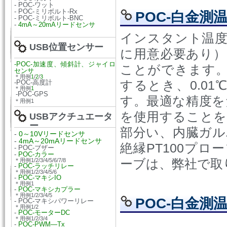
- POC-ワット
- POC-ミリボルト-Rx
POC-白金測
- POC-ミリボルト-BNC
-
4mA～20mAリードセンサ
インスタント温度
USB位置センサー
に用意必要あり）
-POC-加速度、傾斜計、ジャイロ
ことができます
センサ
＊用例
1
/
2
/
3
するとき、0.01
-POC-高度計
＊用例
1
-POC-GPS
す。最適な精度を
＊用例1
を使用することを
USBアクチュエータ
ー
部分い、内臓
ガル
-
0～10Vリードセンサ
-
4mA～20mAリードセンサ
絶縁PT100プロ
- POC-ブザー
-
POC-カラー
＊用例1/2/3/4/5/6/7/8
ーブは、弊社で取
-
POC-ラッチリレー
＊用例1/2/3/4/5/6
-
POC-マキシIO
＊用例1
-
POC-マキシカプラー
＊用例1/2/3/4/5
POC-白金測
- POC-マキシパワーリレー
＊用例1/2
-
POC-モーターDC
＊用例1/2/3/4
-
POC-PWM—Tx