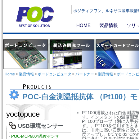
ポジティブワン、ルネサス製車載情報機器向け
HOME
製品情報
ソリ
Home
>
製品情報
>
ボードコンピュータ
>
パートナー
>
製品情報
>
ボードコン
POC-白金測温抵抗体 （Pt100）
yoctopuce
PT100t搭載された白金測
す。インスタントの温度測定
PT100プローブ（別に入手
USB環境センサー
す。。PT100を使用するとき
は、非常に高い安定性と高い精
度アップし、0℃で0.03°C
-
POC-MCP9804温度センサ
中に含む、任意の特定の場所