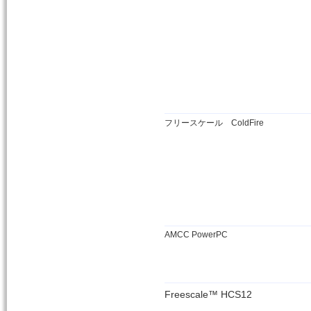
フリースケール ColdFire
AMCC PowerPC
Freescale™ HCS12