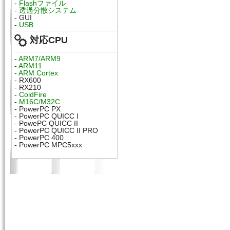
-
Flashファイル
-
透過分散システム
- GUI
-
USB
対応CPU
-
ARM7/ARM9
-
ARM11
-
ARM Cortex
- RX600
- RX210
-
ColdFire
-
M16C/M32C
- PowerPC PX
- PowerPC QUICC I
- PowePC QUICC II
- PowerPC QUICC II PRO
- PowerPC 400
- PowerPC MPC5xxx