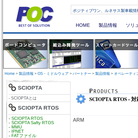
ポジティブワン、ルネサス製車載情報機器向け
HOME
製品情報
ソリ
Home
>
製品情報
>
OS・ミドルウェア
>
パートナー
>
製品情報
>
オペレーティ
SCIOPTA
SCIOPTA RTOS -
- SCIOPTAとは
SCIOPTA RTOS
-
SCIOPTA RTOS
ARM
-
SCIOPTA Safty RTOS
-
MMU
-
IPNET
-
FATファイル