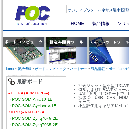
ポジティブワン、ルネサス製車載情報機器向け
HOME
製品情報
ソリ
Home
>
製品情報
>
ボードコンピュータ
>
パートナー
>
製品情報
>
ボードコン
最新ボード
押込ソケット型小型FPGA
CPUおよびFPGAモジュ
ALTERA (ARM+FPGA)
UART,SPI, FIFOモードで
拡張IO、USB、CAN、H
・
POC-SOM-Arria10-1E
ェース
・
POC-SOM-CycloneV-1E
小型評価用キャリアﾎﾞｰﾄ（160
XILINX(ARM+FPGA)
・
POC-SOM-Zynq7045-2E
・
POC-SOM-Zynq7035-2E