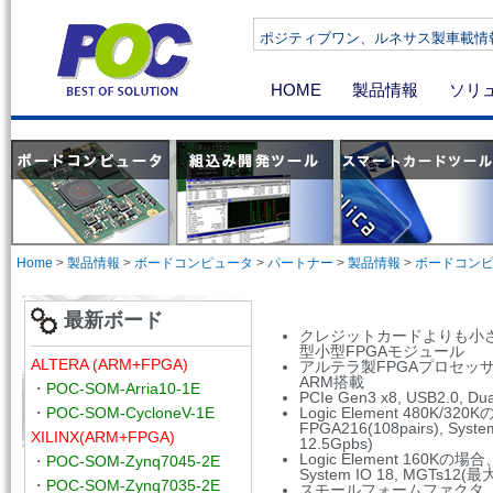
ポジティブワン、ルネサス製車載情報機器向け
HOME
製品情報
ソリ
Home
>
製品情報
>
ボードコンピュータ
>
パートナー
>
製品情報
>
ボードコン
最新ボード
クレジットカードよりも小
型小型FPGAモジュール
ALTERA (ARM+FPGA)
アルテラ製FPGAプロセッサベースA
ARM搭載
・
POC-SOM-Arria10-1E
PCIe Gen3 x8, USB2.0, Dua
・
POC-SOM-CycloneV-1E
Logic Element 480K/32
FPGA216(108pairs), Syst
XILINX(ARM+FPGA)
12.5Gpbs)
Logic Element 160Kの場合、
・
POC-SOM-Zynq7045-2E
System IO 18, MGTs12(最
・
POC-SOM-Zynq7035-2E
スモールフォームファクタ（7