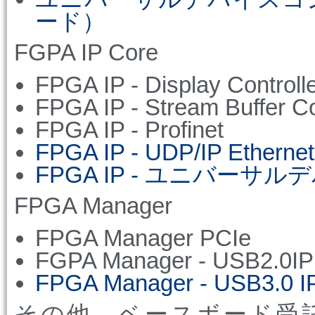
ード）
FGPA IP Core
FPGA IP - Display Controll
FPGA IP - Stream Buffer Co
FPGA IP - Profinet
FPGA IP - UDP/IP Ethernet
FPGA IP - ユニバーサ
FPGA Manager
FPGA Manager PCIe
FGPA Manager - USB2.0IP
FPGA Manager - USB3.0 I
その他、ベースボード受託開発、F