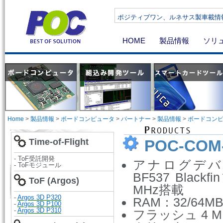
ポジティブワン、ルネサス製車載情報機器向け
HOME
製品情報
ソリ
Home
>
製品情報
>
ボードコンピュータ
>
パートナー
>
製品情報
>
ボードコン
Time-of-Flight
POC-COM-
- ToF受託開発
アナログデバイス
- ToFモジュール
BF537 Blac
ToF (Argos)
MHz搭載
-
Argos 3D P320
RAM：32/64M
-
Argos 3D P100
-
Argos 3D P310
フラッシュ 4 M