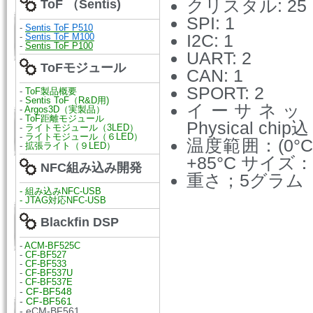
クリスタル: 25 MH
ToF （Sentis)
SPI: 1
-
Sentis ToF P510
I2C: 1
-
Sentis ToF M100
-
Sentis ToF P100
UART: 2
ToFモジュール
CAN: 1
SPORT: 2
-
ToF製品概要
-
Sentis ToF（R&D用)
イーサネット: 1
-
Argos3D（実製品）
-
ToF距離モジュール
Physical chip込
-
ライトモジュール（3LED）
-
ライトモジュール（６LED）
温度範囲：(0°C - 
-
拡張ライト（９LED）
+85°C サイズ： 
NFC組み込み開発
重さ；5グラム
-
組み込みNFC-USB
-
JTAG対応NFC-USB
Blackfin DSP
-
ACM-BF525C
-
CF-BF527
-
CF-BF533
-
CF-BF537U
-
CF-BF537E
-
CF-BF548
-
CF-BF561
- eCM-BF561