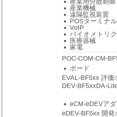
産業用分散制御
産業機械
遠隔監視装置
POSターミナ
VoIP
バイオメトリク
医療器械
家電
POC-COM-CM-
ボード
EVAL-BF5xx 評
DEV-BF5xxDA-L
eCM-eDEVア
eDEV-BF5xx 開