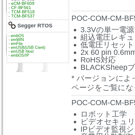
-
eCM-BF609
-
CF-BF561
-
TCM-BF518
-
TCM-BF537
POC-COM-CM-
Segger RTOS
3.3Vの単一電
組込電圧レギュ
-
embOS
-
emWIN
低電圧リセット
-
emFile
-
emUSB(USB Cient)
2x 60 pin 
-
emUSB Host
-
embOS/IP
RoHS対応
BLACKShee
* バージョンに
ページをご覧にな
POC-COM-CM-B
ロボット工学
ビデオセキュ
IPビデオ監視