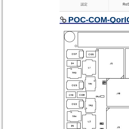
認定
Ro
POC-COM-Qor