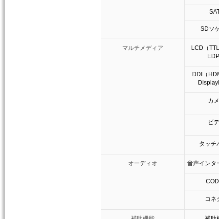
SA
SDソ
マルチメディア
LCD（TTL 
ED
DDI（HDMI
Displa
カ
ビ
タッチ
オーディオ
音声インタ
COD
コネ
補助機能
補助