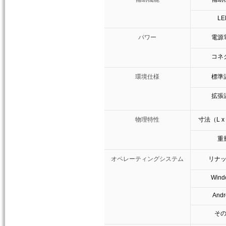
LE
パワー
電源
コネ
環境仕様
標準
拡張
物理特性
寸法（L x 
重
オペレーティングシステム
リナ
Wind
Andr
そ