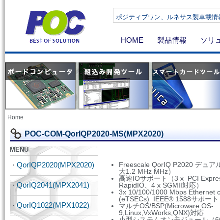
ポジティブワン、ルネサス製車載情報機器向け
HOME
製品情報
ソリ
Home
POC-COM-QorIQP2020-MS(MPX2020)
MENU
QorIQP2020(MPX2020)
Freescale QorIQ P2020 デ
・
大1.2 MHz MHz）
高速IOサポート（3 x PCI Expr
QorIQ2041(MPX2041)
・
RapidIO、4 x SGMII対応）
3x 10/100/1000 Mbps Ethernet c
(eTSECs) IEEE® 1588サポート
QorIQ1022(MPX1022)
・
マルチOS/BSP(Microware OS-
9,Linux,VxWorks,QNX)対応
小型システムオンモジュール（66m