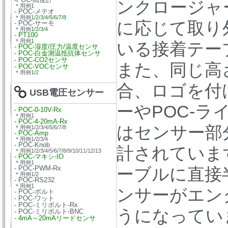
ンクロージャ
＊用例
1
- POC-メテオ
＊用例
1
/
2
/
3
/
4
/
5
/
6
/
7
/
8
に応じて取り
- POC-サーモ
＊用例
1
/
2
/
3
/
4
-
PT100
＊用例
1
いる接着テー
-
POC-湿度/圧力/温度センサ
-
POC-白金測温抵抗体センサ
-
POC-CO2センサ
また、同じ高
-
POC-VOCセンサ
＊用例
1
/
2
合、ロゴを付
USB電圧センサー
ーやPOC-
- POC-0-10V-Rx
＊用例1
- POC-4-20mA-Rx
はセンサー部
＊用例1/2/3/4/
5
/6/7/8
- POC-Amp
＊用例1/2/3/4
- POC-Knob
計されていま
＊用例1/2/3/4/5/6/7/8/9/10/11/12/13
-
POC-マキシ-IO
＊用例1
- POC-PWM-Rx
ーブルに直接
＊用例1/2
- POC-RS232
＊用例1
ンサーがエン
- POC-ボルト
- POC-ワット
- POC-ミリボルト-Rx
うになってい
- POC-ミリボルト-BNC
-
4mA～20mAリードセンサ