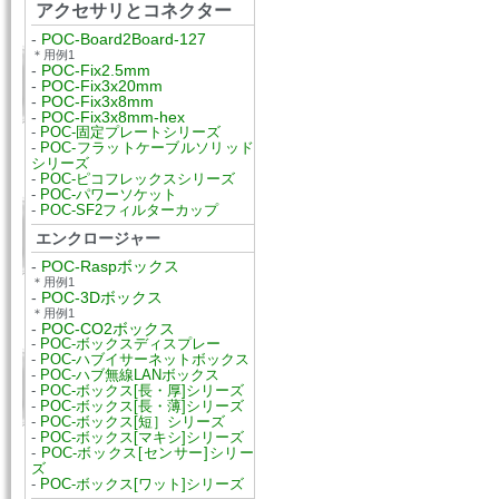
アクセサリとコネクター
-
POC-Board2Board-127
＊用例1
-
POC-Fix2.5mm
-
POC-Fix3x20mm
-
POC-Fix3x8mm
-
POC-Fix3x8mm-hex
-
POC-固定プレートシリーズ
-
POC-フラットケーブルソリッド
シリーズ
-
POC-ピコフレックスシリーズ
-
POC-パワーソケット
-
POC-SF2フィルターカップ
エンクロージャー
-
POC-Raspボックス
＊用例1
-
POC-3Dボックス
＊用例1
-
POC-CO2ボックス
-
POC-ボックスディスプレー
-
POC-ハブイサーネットボックス
-
POC-ハブ無線LANボックス
-
POC-ボックス[長・厚]シリーズ
-
POC-ボックス[長・薄]シリーズ
-
POC-ボックス[短］シリーズ
-
POC-ボックス[マキシ]シリーズ
-
POC-ボックス[センサー]シリー
ズ
-
POC-ボックス[ワット]シリーズ