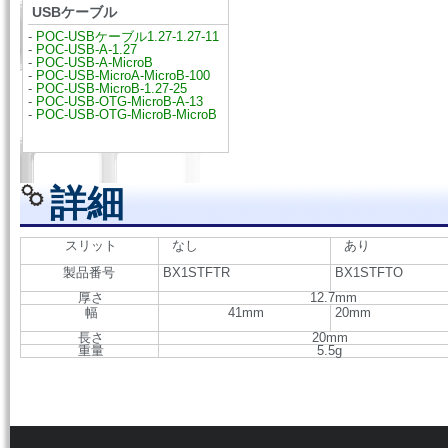
USBケーブル
-
POC-USBケーブル1.27-1.27-11
-
POC-USB-A-1.27
-
POC-USB-A-MicroB
-
POC-USB-MicroA-MicroB-100
-
POC-USB-MicroB-1.27-25
-
POC-USB-OTG-MicroB-A-13
-
POC-USB-OTG-MicroB-MicroB
詳細
スリット
なし
あり
製品番号
BX1STFTR
BX1STFTO
厚さ
12.7mm
幅
41mm
20mm
長さ
20mm
重量
5.5g