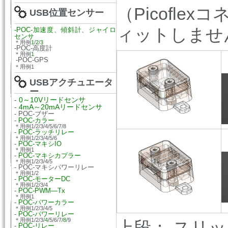
（Picofl
USB位置センサー
ィットしませ
-POC-加速度、傾斜計、ジャイロ
センサ
＊用例
1
/
2
/
3
-POC-高度計
＊用例
1
-POC-GPS
＊用例1
USBアクチュエータ
ー
-
0～10Vリードセンサ
-
4mA～20mAリードセンサ
- POC-ブザー
-
POC-カラー
＊用例1/2/3/4/5/6/7/8
-
POC-ラッチリレー
＊用例1/2/3/4/5/6
-
POC-マキシIO
＊用例1
-
POC-マキシカプラー
＊用例1/2/3/4/5
- POC-マキシパワーリレー
＊用例1/2
-
POC-モーターDC
＊用例1/2/3/4
-
POC-PWM—Tx
＊用例1
-
POC-パワーカラー
＊用例1/2/3/4/5
-
POC-パワーリレー
＊用例1/2/3/
4
/5/6/7/
8
/9
上段： スリッ
-
POC-リレー