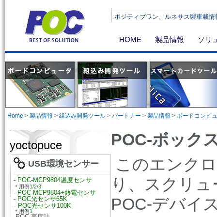
ポジティブワン、ルネサス製車載情報機器向け
HOME
製品情報
ソリ
Home
>
製品情報
>
組込み開発ツール
>
パートナー
>
製品情報
>
ボードコンピ
POC-ボッ
yoctopuce
このエンクロ
USB環境センサー
り、スクリュ
-
POC-MCP9804温度センサ
＊用例
1
/
2
/
3
-
POC-MCP9804+熱電センサ
POC-デバ
-
POC光センサ65K
-
POC光センサ100K
＊用例
1
-POC-高度計