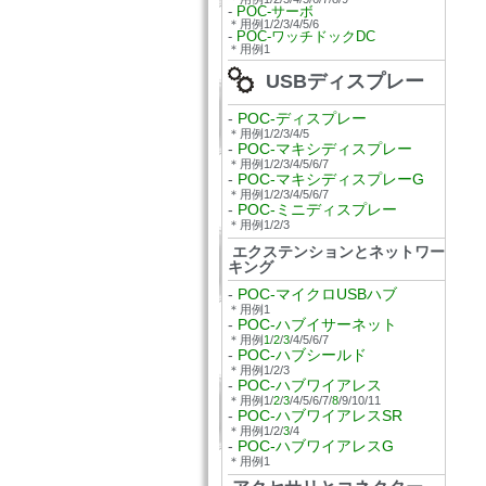
-
POC-サーボ
＊用例1/2/3/4/5/6
-
POC-ワッチドックDC
＊用例1
USBディスプレー
-
POC-ディスプレー
＊用例1/2/3/4/5
-
POC-マキシディスプレー
＊用例1/2/3/4/5/6/7
-
POC-マキシディスプレーG
＊用例1/2/3/4/5/6/7
-
POC-ミニディスプレー
＊用例1/2/3
エクステンションとネットワー
キング
-
POC-マイクロUSBハブ
＊用例1
-
POC-ハブイサーネット
＊用例
1
/
2
/
3
/4/5/6/7
-
POC-ハブシールド
＊用例1/2/3
-
POC-ハブワイアレス
＊用例1/
2
/
3
/4/5/6/7/
8
/9/10/11
-
POC-ハブワイアレスSR
＊用例1/2/
3
/4
-
POC-ハブワイアレスG
＊用例1