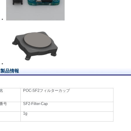
製品情報
名
POC-SF2フィルターカップ
番号
SF2-Filter-Cap
1g