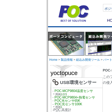
ポジテ
H
Home
>
製品情報
>
組込み開発ツール
>
パー
POC
yoctopuce
この
USB環境センサー
の侵
-
POC-MCP9804温度センサ
＊用例
1
/
2
/
3
-
POC-MCP9804+熱電センサ
-
POC光センサ65K
-
POC光センサ100K
＊用例
1
-POC-高度計