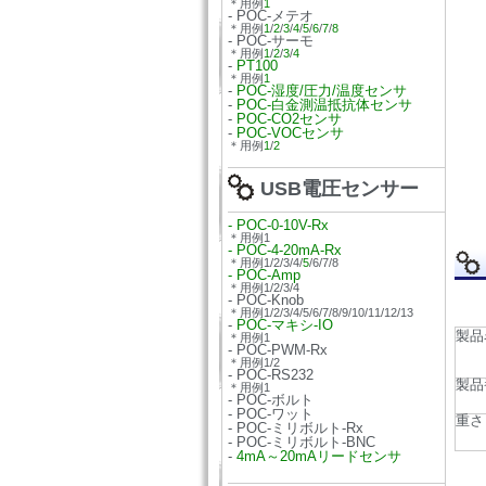
＊用例
1
- POC-メテオ
＊用例
1
/
2
/
3
/
4
/
5
/
6
/
7
/
8
- POC-サーモ
＊用例
1
/
2
/
3
/
4
-
PT100
＊用例
1
-
POC-湿度/圧力/温度センサ
-
POC-白金測温抵抗体センサ
-
POC-CO2センサ
-
POC-VOCセンサ
＊用例
1
/
2
USB電圧センサー
- POC-0-10V-Rx
＊用例1
- POC-4-20mA-Rx
＊用例1/2/3/4/
5
/6/7/8
- POC-Amp
＊用例1/2/3/4
- POC-Knob
＊用例1/2/3/4/5/6/7/8/9/10/11/12/13
-
POC-マキシ-IO
製品
＊用例1
- POC-PWM-Rx
＊用例1/2
- POC-RS232
製品
＊用例1
- POC-ボルト
- POC-ワット
重さ
- POC-ミリボルト-Rx
- POC-ミリボルト-BNC
-
4mA～20mAリードセンサ