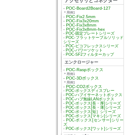
アクセサリとコネクター
-
POC-Board2Board-127
＊用例1
-
POC-Fix2.5mm
-
POC-Fix3x20mm
-
POC-Fix3x8mm
-
POC-Fix3x8mm-hex
-
POC-固定プレートシリーズ
-
POC-フラットケーブルソリッド
シリーズ
-
POC-ピコフレックスシリーズ
-
POC-パワーソケット
-
POC-SF2フィルターカップ
エンクロージャー
-
POC-Raspボックス
＊用例1
-
POC-3Dボックス
＊用例1
-
POC-CO2ボックス
-
POC-ボックスディスプレー
-
POC-ハブイサーネットボックス
-
POC-ハブ無線LANボックス
-
POC-ボックス[長・厚]シリーズ
-
POC-ボックス[長・薄]シリーズ
-
POC-ボックス[短］シリーズ
-
POC-ボックス[マキシ]シリーズ
-
POC-ボックス[センサー]シリー
ズ
-
POC-ボックス[ワット]シリーズ