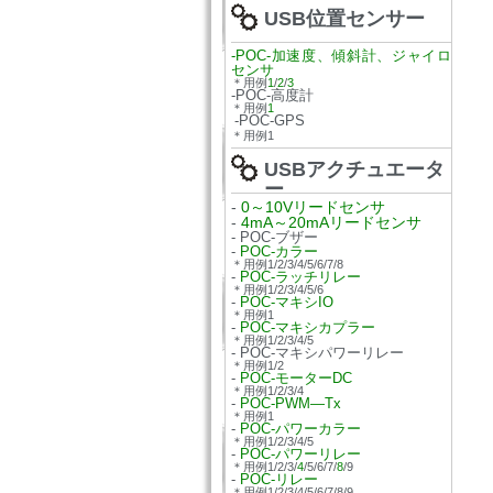
USB位置センサー
-POC-加速度、傾斜計、ジャイロ
センサ
＊用例
1
/
2
/
3
-POC-高度計
＊用例
1
-POC-GPS
＊用例1
USBアクチュエータ
ー
-
0～10Vリードセンサ
-
4mA～20mAリードセンサ
- POC-ブザー
-
POC-カラー
＊用例1/2/3/4/5/6/7/8
-
POC-ラッチリレー
＊用例1/2/3/4/5/6
-
POC-マキシIO
＊用例1
-
POC-マキシカプラー
＊用例1/2/3/4/5
- POC-マキシパワーリレー
＊用例1/2
-
POC-モーターDC
＊用例1/2/3/4
-
POC-PWM—Tx
＊用例1
-
POC-パワーカラー
＊用例1/2/3/4/5
-
POC-パワーリレー
＊用例1/2/3/
4
/5/6/7/
8
/9
-
POC-リレー
＊用例1/2/3/4/5/6/7/8/9