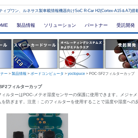
ィブワン、ルネサス製車載情報機器向けSoC R-Car H2(Cortex-A15＆A7
OME
製品情報
ソリューション
パートナー
受託開発
トナー
>
製品情報
>
ボードコンピュータ
>
yoctopuce
>
POC-SF2フィルターカップ
-SF2フィルターカップ
フィルターはPOC-メテオ湿度センサーの保護に使用できます。メジャ
入を防ぎます。注意：このフィルターを使用することで温度や湿度への